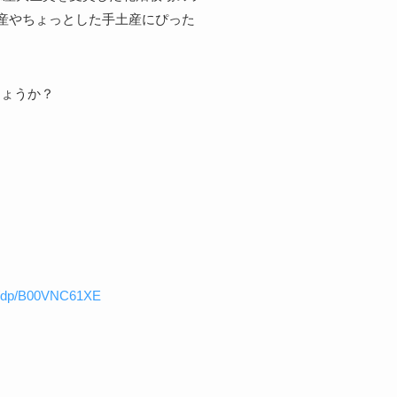
産やちょっとした手土産にぴった
しょうか？
p/B00VNC61XE