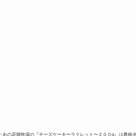
たあの花畑牧場の『チーズケーキ〜ラクレット〜２００g』は農林