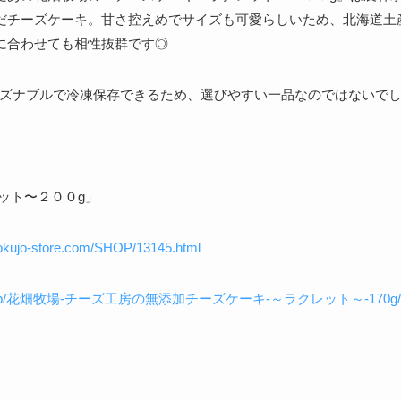
だチーズケーキ。甘さ控えめでサイズも可愛らしいため、北海道土
に合わせても相性抜群です◎
リーズナブルで冷凍保存できるため、選びやすい一品なのではないで
ット〜２００g」
okujo-store.com/SHOP/13145.html
on.co.jp/花畑牧場-チーズ工房の無添加チーズケーキ-～ラクレット～-170g/d